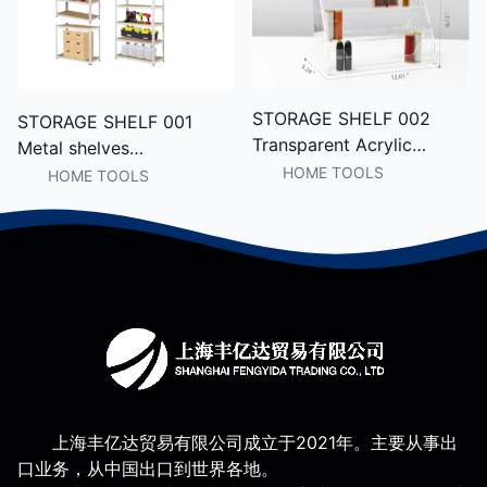
STORAGE SHELF 002
STORAGE SHELF 001
Transparent Acrylic
Metal shelves
Makeup Organizer Multi-
multifunctional shelves
HOME TOOLS
HOME TOOLS
Layer Display Shelf for
corrosion-resistant
Lipstick, Eyeshadow
durable storage storage
Palette & Perfume
shelves super household
Storage in Bedroom
上海丰亿达贸易有限公司成立于2021年。主要从事出
口业务，从中国出口到世界各地。