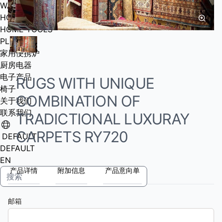
WASHINHG MACHINE BASE
HOME TOOLS
HOME TOOLS
PLUG
家用便携炉
厨房电器
电子产品
RUGS WITH UNIQUE
椅子
COMBINATION OF
关于我们
联系我们
TRADICTIONAL LUXURAY
CARPETS RY720
DEFAULT
DEFAULT
EN
产品详情
附加信息
产品意向单
邮箱