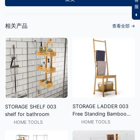
服
相关产品
查看全部
→
STORAGE LADDER 003
STORAGE SHELF 003
Free Standing Bamboo
shelf for bathroom
Ladder Storage Rack,
HOME TOOLS
HOME TOOLS
Vertical Floor Towel
Holder for Home