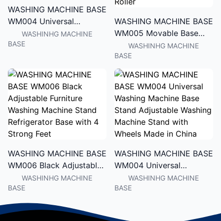
WASHING MACHINE BASE
WM004 Universal
WASHING MACHINE BASE
Washing Machine Base
WM005 Movable Base
WASHINHG MACHINE
BASE
Stand Adjustable Washing
Size Adjustable Washing
WASHINHG MACHINE
BASE
Machine Stand with
Machine Base for Dryer
Wheels Made in China
Refrigerator Telescopic
Furniture Dolly Roller
WASHING MACHINE BASE
WASHING MACHINE BASE
WM006 Black Adjustable
WM004 Universal
Furniture Washing
Washing Machine Base
WASHINHG MACHINE
WASHINHG MACHINE
BASE
BASE
Machine Stand
Stand Adjustable Washing
Refrigerator Base with 4
Machine Stand with
Strong Feet
Wheels Made in China