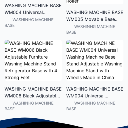
WASHING MACHINE BASE
WM004 Universal
WASHING MACHINE BASE
Washing Machine Base
WM005 Movable Base
WASHINHG MACHINE
BASE
Stand Adjustable Washing
Size Adjustable Washing
WASHINHG MACHINE
BASE
Machine Stand with
Machine Base for Dryer
Wheels Made in China
Refrigerator Telescopic
Furniture Dolly Roller
WASHING MACHINE BASE
WASHING MACHINE BASE
WM006 Black Adjustable
WM004 Universal
Furniture Washing
Washing Machine Base
WASHINHG MACHINE
WASHINHG MACHINE
BASE
BASE
Machine Stand
Stand Adjustable Washing
Refrigerator Base with 4
Machine Stand with
Strong Feet
Wheels Made in China