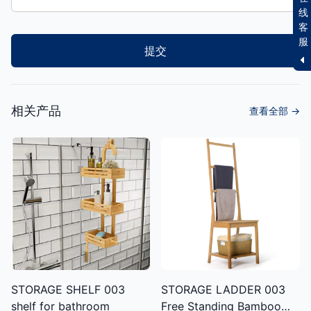
线
客
服
提交
相关产品
查看全部
→
STORAGE LADDER 003
STORAGE SHELF 003
Free Standing Bamboo
shelf for bathroom