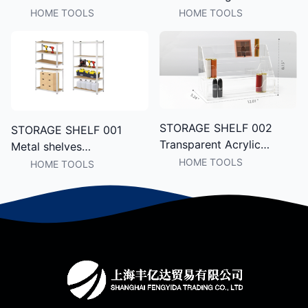
Ladder Storage Rack,
HOME TOOLS
HOME TOOLS
Vertical Floor Towel
Holder for Home
STORAGE SHELF 002
STORAGE SHELF 001
Transparent Acrylic
Metal shelves
Makeup Organizer Multi-
multifunctional shelves
HOME TOOLS
HOME TOOLS
Layer Display Shelf for
corrosion-resistant
Lipstick, Eyeshadow
durable storage storage
Palette & Perfume
shelves super household
Storage in Bedroom